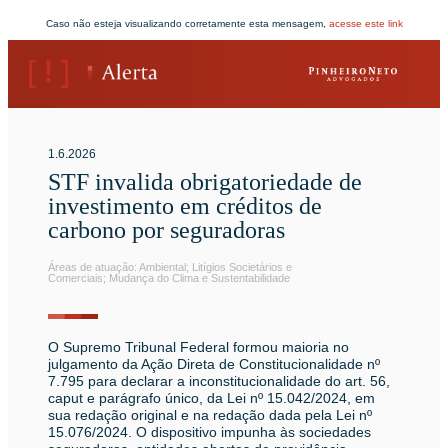
‌Caso não esteja visualizando corretamente esta mensagem,
acesse este link
1.6.2026
STF invalida obrigatoriedade de
investimento em créditos de
carbono por seguradoras
Áreas de atuação:
Ambiental
;
Litígios Societários e
Comerciais
;
Mudança do Clima e Sustentabilidade
O Supremo Tribunal Federal formou maioria no
julgamento da Ação Direta de Constitucionalidade nº
7.795 para declarar a inconstitucionalidade do art. 56,
caput e parágrafo único, da Lei nº 15.042/2024, em
sua redação original e na redação dada pela Lei nº
15.076/2024. O dispositivo impunha às sociedades