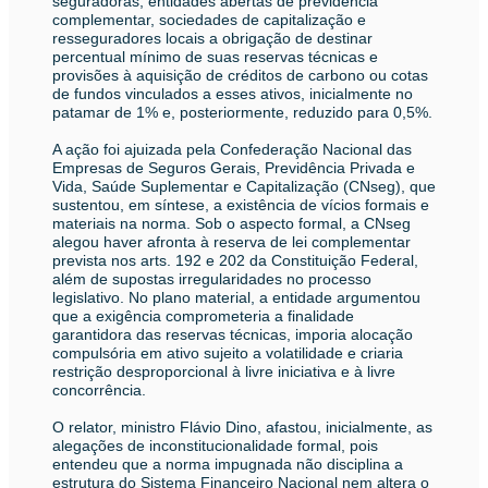
seguradoras, entidades abertas de previdência
complementar, sociedades de capitalização e
resseguradores locais a obrigação de destinar
percentual mínimo de suas reservas técnicas e
provisões à aquisição de créditos de carbono ou cotas
de fundos vinculados a esses ativos, inicialmente no
patamar de 1% e, posteriormente, reduzido para 0,5%.
A ação foi ajuizada pela Confederação Nacional das
Empresas de Seguros Gerais, Previdência Privada e
Vida, Saúde Suplementar e Capitalização (CNseg), que
sustentou, em síntese, a existência de vícios formais e
materiais na norma. Sob o aspecto formal, a CNseg
alegou haver afronta à reserva de lei complementar
prevista nos arts. 192 e 202 da Constituição Federal,
além de supostas irregularidades no processo
legislativo. No plano material, a entidade argumentou
que a exigência comprometeria a finalidade
garantidora das reservas técnicas, imporia alocação
compulsória em ativo sujeito a volatilidade e criaria
restrição desproporcional à livre iniciativa e à livre
concorrência.
O relator, ministro Flávio Dino, afastou, inicialmente, as
alegações de inconstitucionalidade formal, pois
entendeu que a norma impugnada não disciplina a
estrutura do Sistema Financeiro Nacional nem altera o